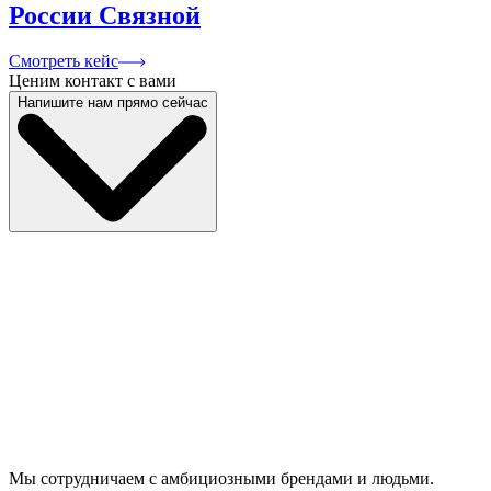
России Связной
Смотреть кейс
Ценим контакт с вами
Напишите нам прямо сейчас
Меня зовут
Мой e-mail
Мой номер телефона
Название компании
Отвечаю за направление
Опишите кратко задачу проекта
Я даю
согласие на обработку персональных данных
и
ознакомлен с
политикой конфиденциальности
Отправить
Мы сотрудничаем с амбициозными брендами и людьми.