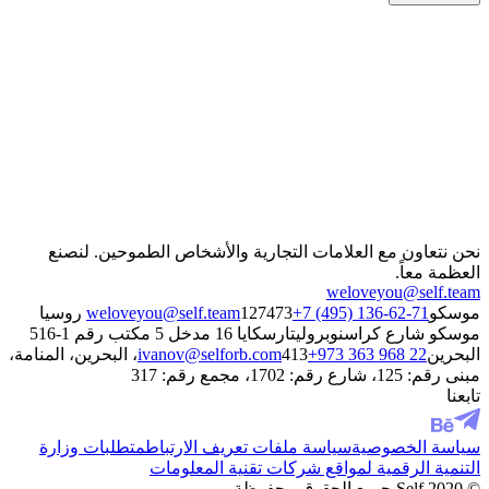
اسمي
بريدي الإلكتروني
رقم هاتفي
اسم الشركة
مسؤول عن قسم
صف مشروعك باختصار
أوافق على معالجة البيانات الشخصية، وأُطلع على سياسة
الخصوصية الخاصة بها
إرسال
نحن نتعاون مع العلامات التجارية والأشخاص الطموحين. لنصنع
العظمة معاً.
weloveyou@self.team
موسكو
+7 (495) 136-62-71
weloveyou@self.team
127473 روسيا
موسكو شارع كراسنوبروليتارسكايا 16 مدخل 5 مكتب رقم 1-516
البحرين
+973 363 968 22
ivanov@selforb.com
413، البحرين، المنامة،
مبنى رقم: 125، شارع رقم: 1702، مجمع رقم: 317
تابعنا
سياسة الخصوصية
سياسة ملفات تعريف الارتباط
متطلبات وزارة
التنمية الرقمية لمواقع شركات تقنية المعلومات
© 2020 Self جميع الحقوق محفوظة