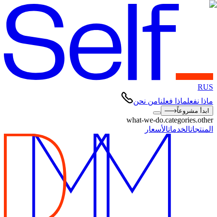
RUS
ماذا نفعل
ماذا فعلنا
من نحن
ابدأ مشروعاً
what-we-do.categories.other
المنتجات
الخدمات
الأسعار