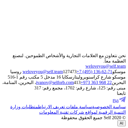
رقم هاتفي
اسم الشركة
مسؤول عن قسم
صف مشروعك باختصار
أوافق على معالجة البيانات الشخصية، وأُطلع على سياسة
الخصوصية الخاصة بها
إرسال
نحن نتعاون مع العلامات التجارية والأشخاص الطموحين. لنصنع
العظمة معاً.
weloveyou@self.team
موسكو
+7 (495) 136-62-71
weloveyou@self.team
127473 روسيا
موسكو شارع كراسنوبروليتارسكايا 16 مدخل 5 مكتب رقم 1-516
البحرين
+973 363 968 22
ivanov@selforb.com
413، البحرين، المنامة،
مبنى رقم: 125، شارع رقم: 1702، مجمع رقم: 317
تابعنا
سياسة الخصوصية
سياسة ملفات تعريف الارتباط
متطلبات وزارة
التنمية الرقمية لمواقع شركات تقنية المعلومات
© 2020 Self جميع الحقوق محفوظة
AI